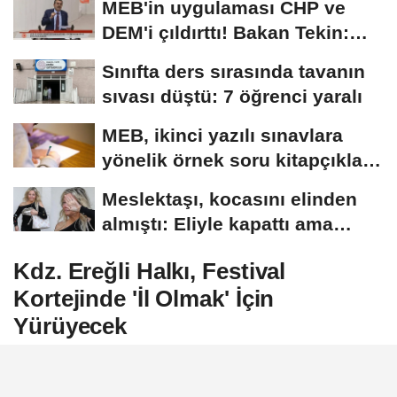
MEB'in uygulaması CHP ve
DEM'i çıldırttı! Bakan Tekin:
Onlarla protokol...
Sınıfta ders sırasında tavanın
sıvası düştü: 7 öğrenci yaralı
MEB, ikinci yazılı sınavlara
yönelik örnek soru kitapçıkları
yayımladı
Meslektaşı, kocasını elinden
almıştı: Eliyle kapattı ama
herkes...
Kdz. Ereğli Halkı, Festival
Kortejinde 'İl Olmak' İçin
Yürüyecek
Kdz. Ereğli Belediye Başkanı Halil