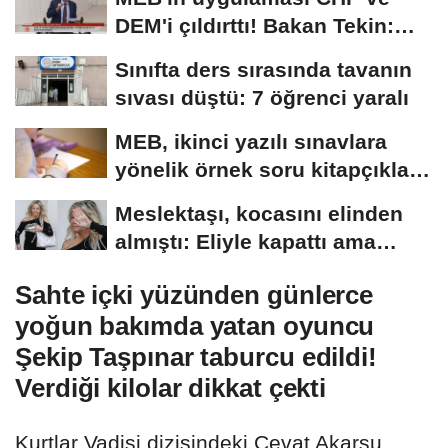
DEM'i çıldırttı! Bakan Tekin:
Onlarla protokol...
Sınıfta ders sırasında tavanın
sıvası düştü: 7 öğrenci yaralı
MEB, ikinci yazılı sınavlara
yönelik örnek soru kitapçıkları
yayımladı
Meslektaşı, kocasını elinden
almıştı: Eliyle kapattı ama
herkes...
Sahte içki yüzünden günlerce
yoğun bakımda yatan oyuncu
Şekip Taşpınar taburcu edildi!
Verdiği kilolar dikkat çekti
Kurtlar Vadisi dizisindeki Cevat Akarsu